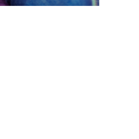
Dra Leonor Villalobos
4 feb 2019
2 min de lectura
Hacer el amor daña al
bebe?
Para la mayorías de las parejas, el
embarazo cambia su relación sexual. Pero
la forma en que cambia no es la misma para
cada pareja....